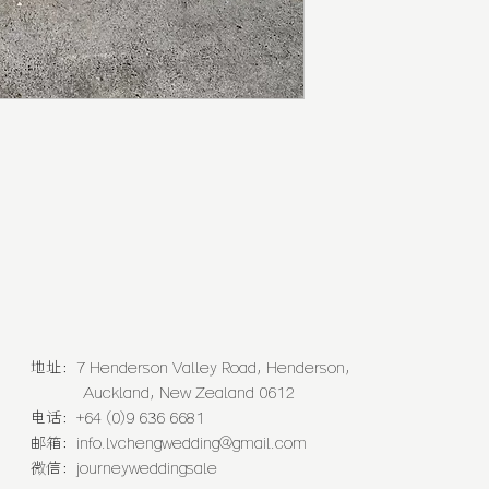
地址：7 Henderson Valley Road, Henderson,
Auckland, New Zealand 0612
电话：+64 (0)9 636 6681
邮箱：
info.lvchengwedding@gmail.com
微信：journeyweddingsale