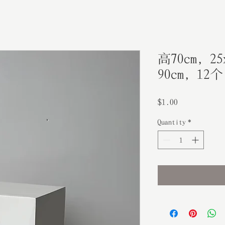
高70cm, 25
90cm, 12
Price
$1.00
Quantity
*