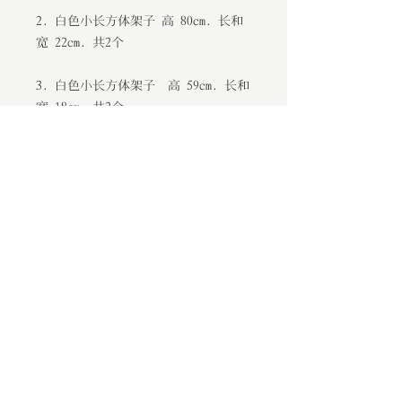
2. 白色小长方体架子 高 80cm. 长和
宽 22cm. 共2个
3. 白色小长方体架子 高 59cm. 长和
宽 18cm. 共2个
地址：7 Henderson Valley Road, Henderson,
Auckland, New Zealand 0612
电话：+64
(0)9 636 6681
邮箱：
info.lvchengwedding@gmail.com
微信：journeyweddingsale